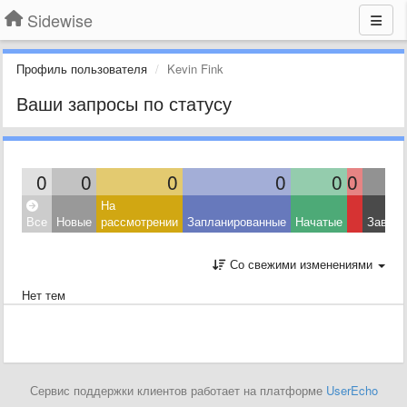
Sidewise
Профиль пользователя
Kevin Fink
Ваши запросы по статусу
0
0
0
0
0
0
На
Все
Новые
рассмотрении
Запланированные
Начатые
Завер
Со свежими изменениями
Нет тем
Сервис поддержки клиентов работает на платформе
UserEcho